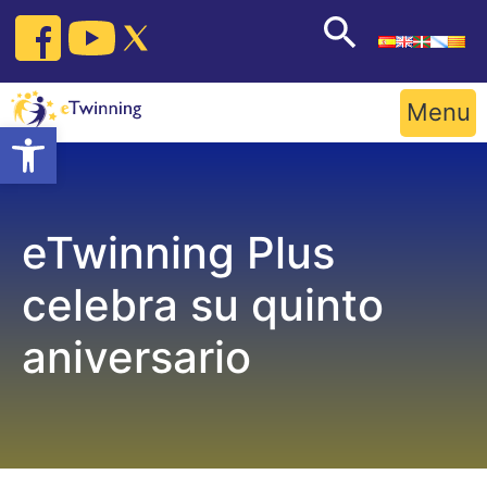
Skip
to
content
Menu
Open toolbar
eTwinning Plus
celebra su quinto
aniversario