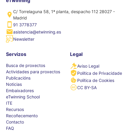
eTwinning
C/ Torrelaguna 58, 1ª planta, despacho 112 28027 -
Madrid
91 3778377
asistencia@etwinning.es
Newsletter
Servizos
Legal
Busca de proxectos
Aviso Legal
Actividades para proxectos
Política de Privacidade
Publicacións
Política de Cookies
Noticias
CC BY-SA
Embaixadores
eTwinning School
ITE
Recursos
Recoñecemento
Contacto
FAQ