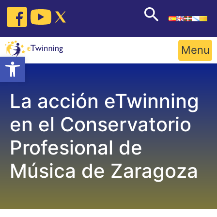
Skip
to
content
Menu
Open toolbar
La acción eTwinning
en el Conservatorio
Profesional de
Música de Zaragoza