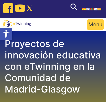
Skip
to
content
Menu
Open toolbar
Proyectos de
innovación educativa
con eTwinning en la
Comunidad de
Madrid-Glasgow