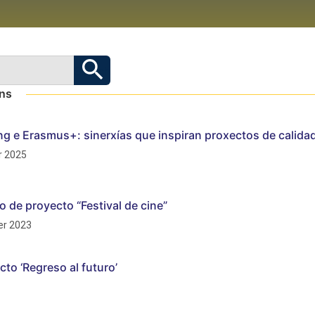
óns
ng e Erasmus+: sinerxías que inspiran proxectos de calida
 2025
o de proyecto “Festival de cine”
r 2023
cto ‘Regreso al futuro’