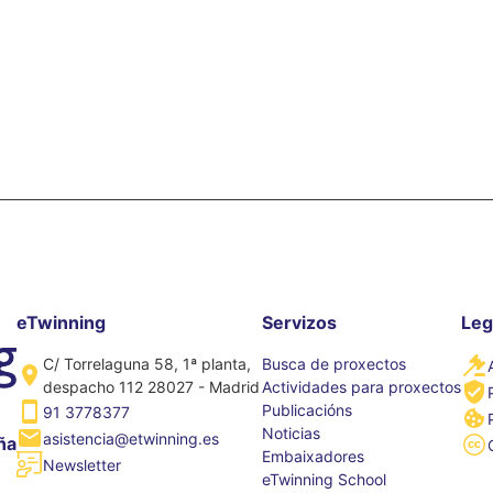
eTwinning
Servizos
Leg
C/ Torrelaguna 58, 1ª planta,
Busca de proxectos
despacho 112 28027 - Madrid
Actividades para proxectos
Publicacións
91 3778377
Noticias
asistencia@etwinning.es
ña
Embaixadores
Newsletter
eTwinning School