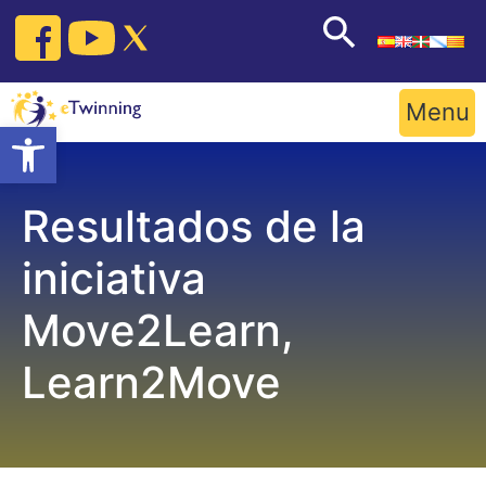
Skip
to
content
Menu
Open toolbar
Resultados de la
iniciativa
Move2Learn,
Learn2Move