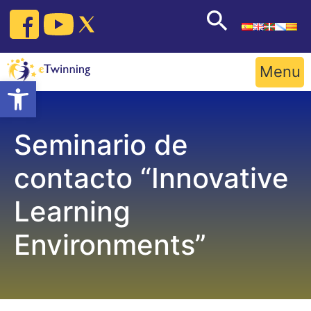
Skip
to
content
Menu
Open toolbar
Seminario de
contacto “Innovative
Learning
Environments”