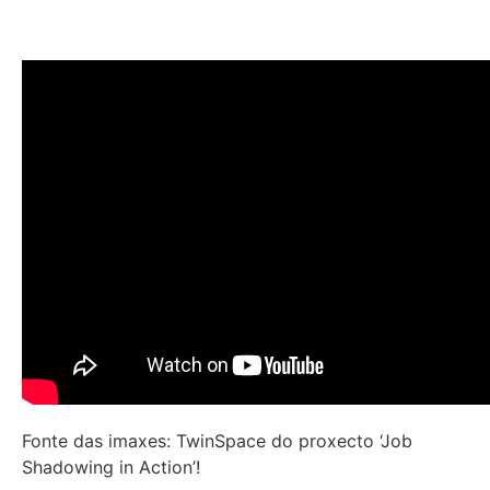
Fonte das imaxes: TwinSpace do proxecto ‘Job
Shadowing in Action’!