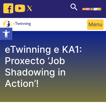
Skip
to
content
Menu
Open toolbar
eTwinning e KA1:
Proxecto ‘Job
Shadowing in
Action’!