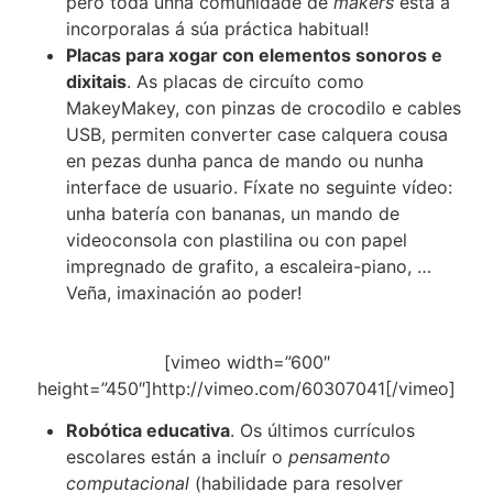
pero toda unha comunidade de
makers
está a
incorporalas á súa práctica habitual!
Placas para xogar con elementos sonoros e
dixitais
. As placas de circuíto como
MakeyMakey, con pinzas de crocodilo e cables
USB, permiten converter case calquera cousa
en pezas dunha panca de mando ou nunha
interface de usuario. Fíxate no seguinte vídeo:
unha batería con bananas, un mando de
videoconsola con plastilina ou con papel
impregnado de grafito, a escaleira-piano, …
Veña, imaxinación ao poder!
[vimeo width=”600″
height=”450″]http://vimeo.com/60307041[/vimeo]
Robótica educativa
. Os últimos currículos
escolares están a incluír o
pensamento
computacional
(habilidade para resolver