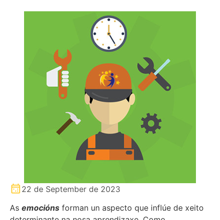
22 de September de 2023
As
emocións
forman un aspecto que inflúe de xeito
determinante na nosa aprendizaxe. Como