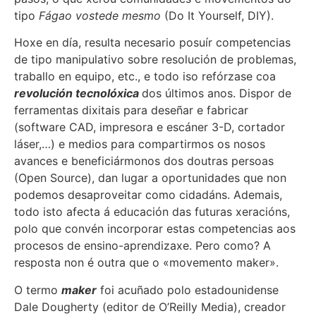
tipo
Fágao vostede
mesmo
(Do It Yourself, DIY).
Hoxe en día, resulta necesario posuír competencias
de tipo manipulativo sobre resolución de problemas,
traballo en equipo, etc., e todo iso refórzase coa
revolución tecnolóxica
dos últimos anos. Dispor de
ferramentas dixitais para deseñar e fabricar
(software CAD, impresora e escáner 3-D, cortador
láser,…) e medios para compartirmos os nosos
avances e beneficiármonos dos doutras persoas
(Open Source), dan lugar a oportunidades que non
podemos desaproveitar como cidadáns. Ademais,
todo isto afecta á educación das futuras xeracións,
polo que convén incorporar estas competencias aos
procesos de ensino-aprendizaxe. Pero como? A
resposta non é outra que o «movemento maker».
O termo
maker
foi acuñado polo estadounidense
Dale Dougherty (editor de O’Reilly Media), creador