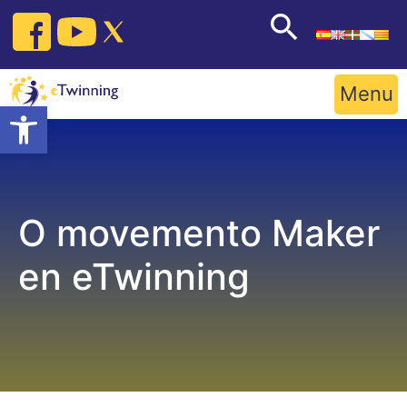
Skip
to
content
Menu
Open toolbar
O movemento Maker
en eTwinning