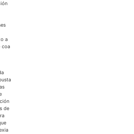
ción
ses
xo a
e coa
da
busta
as
e
ación
s de
ra
que
exia