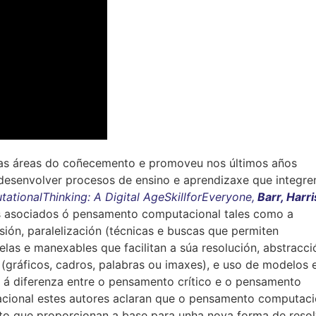
as áreas do coñecemento e promoveu nos últimos años
desenvolver procesos de ensino e aprendizaxe que integre
ationalThinking: A Digital AgeSkillforEveryone,
Barr, Harr
s asociados ó pensamento computacional tales como a
ión, paralelización (técnicas e buscas que permiten
as e manexables que facilitan a súa resolución, abstracci
(gráficos, cadros, palabras ou imaxes), e uso de modelos 
o á diferenza entre o pensamento crítico e o pensamento
ional estes autores aclaran que o pensamento computaci
o que proporcionan a base para unha nova forma de resol