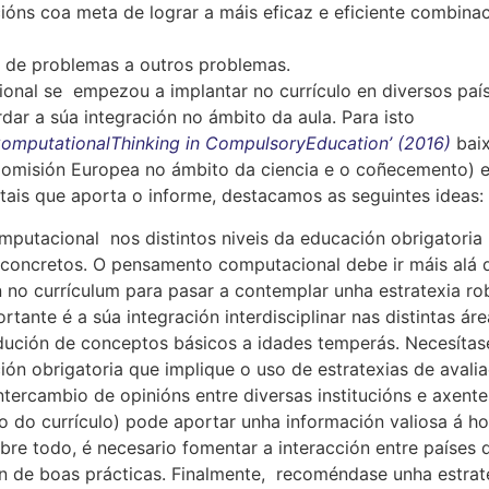
ucións coa meta de lograr a máis eficaz e eficiente combina
ón de problemas a outros problemas.
nal se empezou a implantar no currículo en diversos paí
ar a súa integración no ámbito da aula. Para isto
omputationalThinking in CompulsoryEducation’ (2016)
bai
 Comisión Europea no ámbito da ciencia e o coñecemento) 
tais que aporta o informe, destacamos as seguintes ideas:
mputacional nos distintos niveis da educación obrigatoria
s concretos. O pensamento computacional debe ir máis alá 
no currículum para pasar a contemplar unha estratexia ro
tante é a súa integración interdisciplinar nas distintas áre
dución de conceptos básicos a idades temperás. Necesítas
ión obrigatoria que implique o uso de estratexias de avali
tercambio de opinións entre diversas institucións e axente
o do currículo) pode aportar unha información valiosa á ho
obre todo, é necesario fomentar a interacción entre países 
n de boas prácticas. Finalmente, recoméndase unha estrat