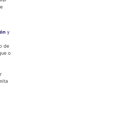
de
ión
y
o de
que o
r
mita