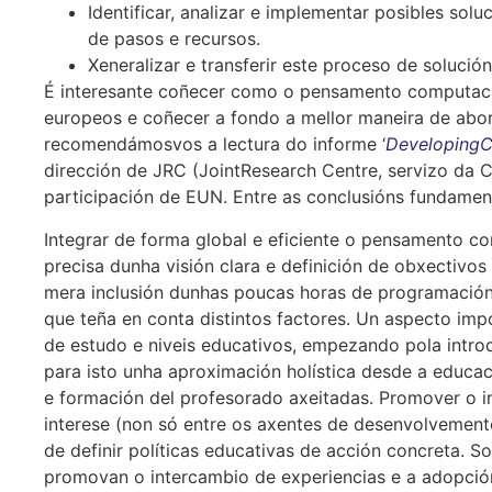
Identificar, analizar e implementar posibles sol
de pasos e recursos.
Xeneralizar e transferir este proceso de soluci
É interesante coñecer como o pensamento computacio
europeos e coñecer a fondo a mellor maneira de abord
recomendámosvos a lectura do informe
‘
DevelopingC
dirección de JRC (JointResearch Centre, servizo da
participación de EUN. Entre as conclusións fundamen
Integrar de forma global e eficiente o pensamento co
precisa dunha visión clara e definición de obxectivo
mera inclusión dunhas poucas horas de programación 
que teña en conta distintos factores. Un aspecto impor
de estudo e niveis educativos, empezando pola intro
para isto unha aproximación holística desde a educac
e formación del profesorado axeitadas. Promover o in
interese (non só entre os axentes de desenvolvement
de definir políticas educativas de acción concreta. S
promovan o intercambio de experiencias e a adopció