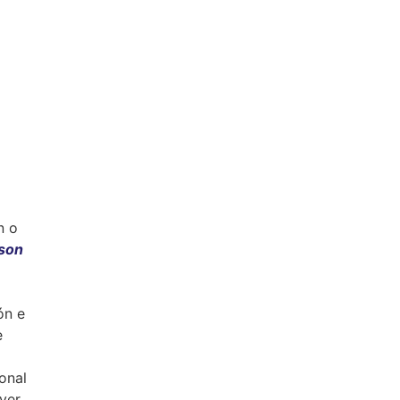
n o
ison
ón e
e
onal
ver