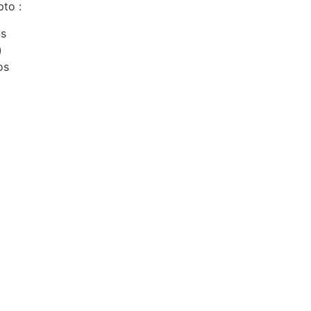
to :
ns
)
os