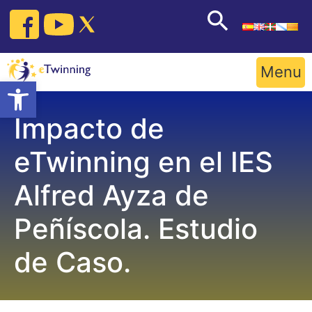
Skip
to
content
Menu
Open toolbar
Impacto de
eTwinning en el IES
Alfred Ayza de
Peñíscola. Estudio
de Caso.