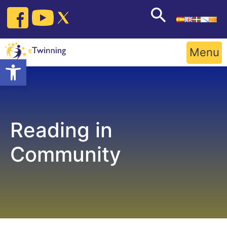
Skip
to
content
Menu
Open toolbar
Reading in
Community