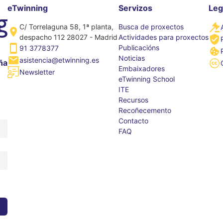
eTwinning
Servizos
Leg
C/ Torrelaguna 58, 1ª planta,
Busca de proxectos
despacho 112 28027 - Madrid
Actividades para proxectos
Publicacións
91 3778377
Noticias
asistencia@etwinning.es
ña
Embaixadores
Newsletter
eTwinning School
ITE
Recursos
Recoñecemento
Contacto
FAQ