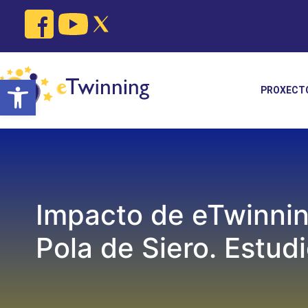
Skip
to
content
Open toolbar
PROXECT
Impacto de eTwinning
Pola de Siero. Estud