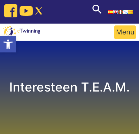
Skip
to
content
Menu
Open toolbar
Interesteen T.E.A.M.