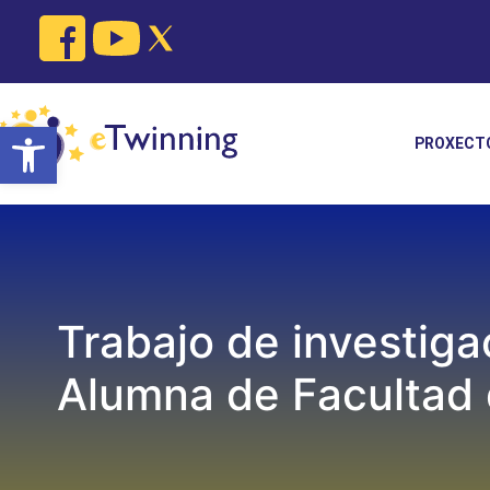
Skip
to
content
Open toolbar
PROXECT
Trabajo de investig
Alumna de Facultad 