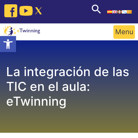
Skip
to
content
Menu
Open toolbar
La integración de las
TIC en el aula:
eTwinning