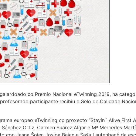
i galardoado co Premio Nacional eTwinning 2019, na catego
profesorado participante recibiu o Selo de Calidade Nacio
ama europeo eTwinning co proxecto “Stayin´ Alive First A
ia Sánchez Ortiz, Carmen Suárez Algar e Mª Mercedes Mart
nto con Jasna Šojer, Josipa Bajan e Saša Lautenbach da esc