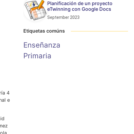
Planificación de un proyecto
eTwinning con Google Docs
September 2023
Etiquetas comúns
Enseñanza
Primaria
ría 4
nal e
id
ínez
ola