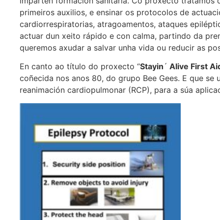
imparten formación sanitaria. Co proxecto tratamos 
primeiros auxilios, e ensinar os protocolos de actua
cardiorrespiratorias, atragoamentos, ataques epilépt
actuar dun xeito rápido e con calma, partindo da pre
queremos axudar a salvar unha vida ou reducir as po
En canto ao título do proxecto “
Stayin
´
Alive First A
coñecida nos anos 80, do grupo Bee Gees. E que se u
reanimación cardiopulmonar (RCP), para a súa aplicac