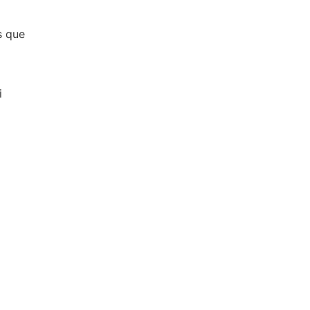
s que
i