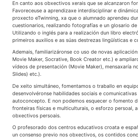
En canto aos obxectivos xerais que se alcanzaron foro
Favoreceuse a aprendizaxe interdisciplinar e dinámic
proxecto eTwinning, xa que o alumnado aprendeu dun 
cuestionarios, realizando fotografías e un glosario de
Utilizando o inglés para a realización dun libro elec
primeiros auxilios e as súas destrezas lingüísticas e 
Ademais, familiarizáronse co uso de novas aplicacións 
Movie Maker, Socrative, Book Creator etc.) e amplia
vídeos de presentación (Movie Maker), mensaxaría no
Slides) etc.).
De xeito simultáneo, fomentamos o traballo en equipo
desenvolvéronse habilidades sociais e comunicativas 
autoconcepto. E non podemos esquecer o fomento da c
fronteiras físicas e multiculturais, o esforzo persoal,
obxectivos persoais.
O profesorado dos centros educativos croata e espa
un consenso previo nos obxectivos, os contidos conce