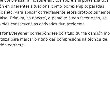
de concienciar a mozos e adultos sobre a importancia dos
ción en diferentes situacións, como por exemplo: paradas
icos etc. Para aplicar correctamente estes protocolos temo
misa “Primum, no nocere”, o primeiro é non facer dano, se
sibles consecuencias derivadas dun accidente.
id for Everyone”
correspóndese co título dunha canción mo
tiliza para marcar o ritmo das compresións na técnica de
ión correcta.