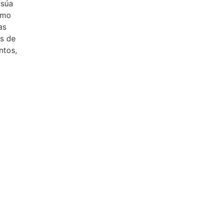
 súa
tmo
as
as de
ntos,