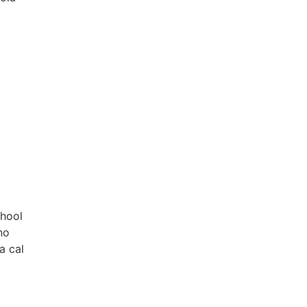
chool
no
a cal