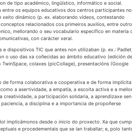
n de tipo académico, lingüístico, informático e social.
a entre os equipos educativos dos centros participantes no
xeito dinámico (p. ex. elaborando vídeos, contestando
 conceptos relacionados cos primeiros auxilios, entre outros
trónico, mellorando o seu vocabulario específico en materia 
comunicativas, con carácter xeral.
e dispositivos TIC que antes non utilizaban (p. ex.: Padlet
ron o uso das xa coñecidas ao ámbito educativo (edición d
 TwinSpace, colaxes (picCollage), presentacións (Google
 de forma colaborativa e cooperativa e de forma implícita
como a asertividade, a empatía, a escoita activa e a mello
reatividade, a participación solidaria, a aprendizaxe sen
 a paciencia, a disciplina e a importancia de propoñerse
ñol implicámonos desde o inicio do proxecto. Xa que cump
ptuais e procedementais que se ían traballar; e, polo tant