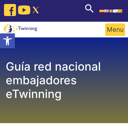
Skip
to
content
Menu
Open toolbar
Guía red nacional
embajadores
eTwinning