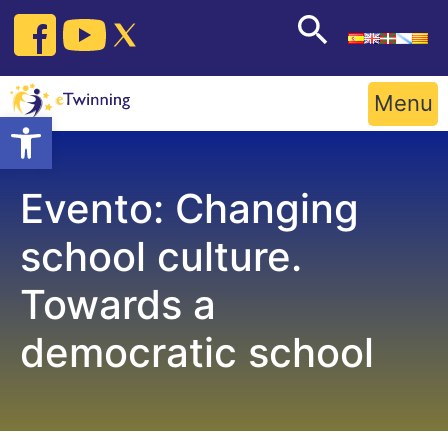
Skip
to
content
Menu
Open toolbar
Evento: Changing
school culture.
Towards a
democratic school